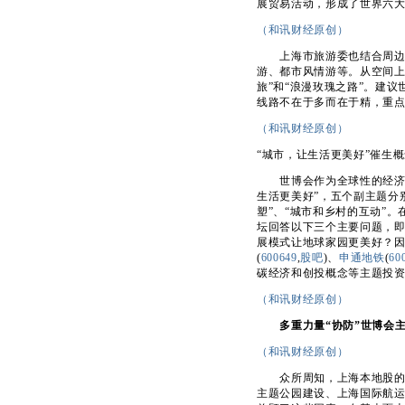
展贸易活动，形成了世界六
（和讯财经原创）
上海市旅游委也结合周边景
游、都市风情游等。从空间上
旅”和“浪漫玫瑰之路”。建
线路不在于多而在于精，重
（和讯财经原创）
“城市，让生活更美好”催生
世博会作为全球性的经济、
生活更美好”，五个副主题分别
塑”、“城市和乡村的互动”
坛回答以下三个主要问题，
展模式让地球家园更美好？
(
600649
,
股吧
)、
申通地铁
(
60
碳经济和创投概念等主题投
（和讯财经原创）
多重力量“协防”世博会
（和讯财经原创）
众所周知，上海本地股的投
主题公园建设、上海国际航