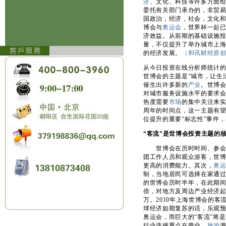
济
、文化、科技等许多方面
委托有关部门承办的，非贸
国政治，经济，社会，文化和
博会与
奥运会
，世界杯一起已
济效益。从前期的基础设施
量，不仅提升了举办城市上海
的经济发展。
（和讯财经原
从今日投资在线分析师统计
世博会的主题是“城市，让生
催生出许多新的
产业
。世博
对城市服务设施水平的要求
热度需要
市场
的集中关注来实
周年的时间点，这一主题有
位提升的重要“标志性”事件
“客流”是世博会投资主题的
世博会在历时时间、参会
团工作人员和观众游客，世
更高的消费能力。其次，
奥
制，当地居民可选择在家通
的世博会历时半年，在此期
倍，对地方及周边产业经济起
万。2010年上海世博会的客流
球经济如期复苏的话，乐观预
奥运会，而巨大的“客流”将是
行业选择重点在商业、
旅游